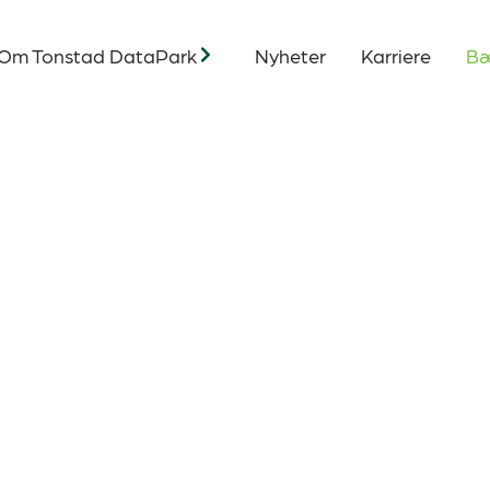
Om Tonstad DataPark
Nyheter
Karriere
Bæ
kaper varige