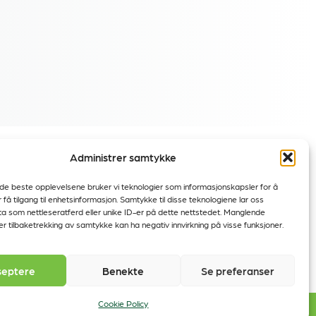
Administrer samtykke
K7DA
Følg oss:
 de beste opplevelsene bruker vi teknologier som informasjonskapsler for å
.com
r få tilgang til enhetsinformasjon. Samtykke til disse teknologiene lar oss
a som nettleseratferd eller unike ID-er på dette nettstedet. Manglende
r tilbaketrekking av samtykke kan ha negativ innvirkning på visse funksjoner.
septere
Benekte
Se preferanser
Cookie Policy
Retningslinjer for informasjonskapsler