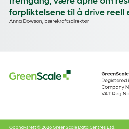
fremgang, være åpne om res
forpliktelsene til å drive reell
Anna Dowson, bærekraftsdirektør
GreenScale
Registered 
Company No
VAT Reg No
Opphavsrett © 2026 GreenScale Data Centres Ltd.