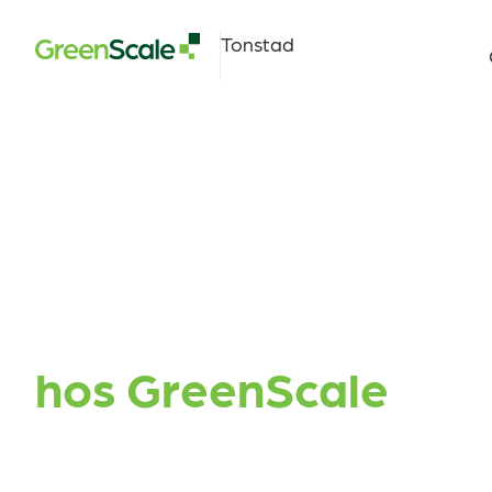
Tonstad
Bærekraft
hos GreenScale
Ansvarlig utbygging med lokal forankring s
ringvirkninger.