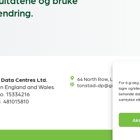
ultatene og bruke
 endring.
64 North Row, London, W1
 Data Centres Ltd.
For å gi deg
tonstad-dp@greenscaledc
in England and Wales.
lagre og/elle
. 15334216
behandle dat
samtykke elle
. 481015810
Ak